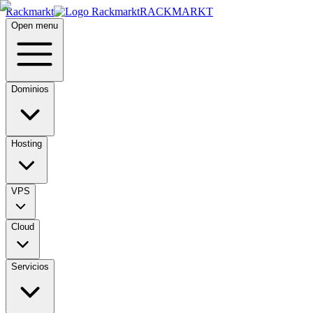
Rackmarkt
RACKMARKT
Open menu
Dominios
Hosting
VPS
Cloud
Servicios