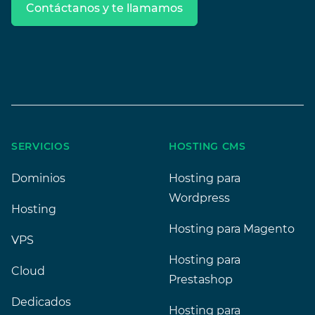
Contáctanos y te llamamos
Footer
SERVICIOS
HOSTING CMS
Dominios
Hosting para
Wordpress
Hosting
Hosting para Magento
VPS
Hosting para
Cloud
Prestashop
Dedicados
Hosting para