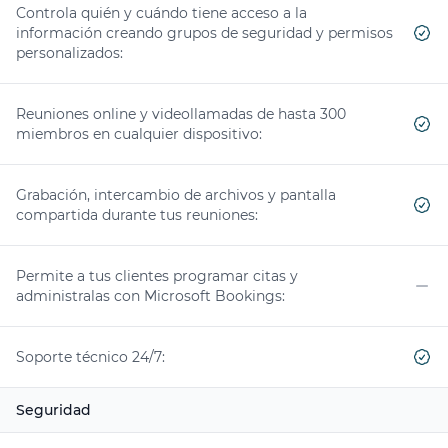
Controla quién y cuándo tiene acceso a la
información creando grupos de seguridad y permisos
personalizados:
Yes
Reuniones online y videollamadas de hasta 300
miembros en cualquier dispositivo:
Yes
Grabación, intercambio de archivos y pantalla
compartida durante tus reuniones:
Yes
Permite a tus clientes programar citas y
administralas con Microsoft Bookings:
No
Soporte técnico 24/7:
Yes
Seguridad
Características
Incluído