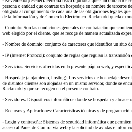
⁃ Revendedor(reseller): Persona física o jurídica que subcontrata los s
persona o entidad que contrate un hospedaje en nombre de terceros ti
obligada al cumplimiento de cada una de las obligaciones legales que 
de la Información y de Comercio Electrónico. Rackmarkt queda exonera
⁃ Contrato: Son las condiciones generales de contratación que contien
web elegido por el cliente, que se recoge de manera actualizada expre
⁃ Nombre de dominio: conjunto de caracteres que identifica un sitio de 
⁃ IP (Internet Protocol): conjunto de reglas que regulan la transmisión 
⁃ Servicios: Servicios ofrecidos en la presente página web, y especific
⁃ Hospedaje (alojamiento, hosting): Los servicios de hospedaje descri
de distintos clientes son alojadas en un mismo servidor, donde se encu
Rackmarkt y que se recogen en el presente contrato.
⁃ Servidores: Dispositivos informáticos donde se hospedan y almacen
⁃ Recursos y Aplicaciones: Características técnicas y de programación
⁃ Login y contraseña: Sistemas de seguridad informática que permiten i
acceso al Panel de Control vía web y la solicitud de ayudas e informac