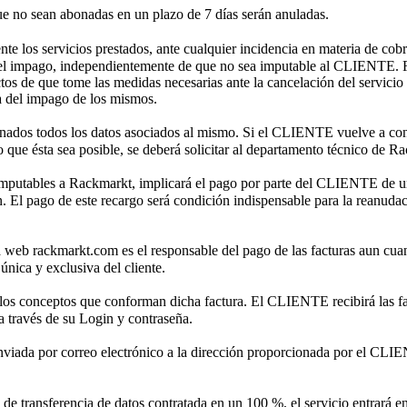
que no sean abonadas en un plazo de 7 días serán anuladas.
nte los servicios prestados, ante cualquier incidencia en materia de c
n del impago, independientemente de que no sea imputable al CLIENTE. R
tos de que tome las medidas necesarias ante la cancelación del servicio
a del impago de los mismos.
inados todos los datos asociados al mismo. Si el CLIENTE vuelve a contr
o que ésta sea posible, se deberá solicitar al departamento técnico de R
 imputables a Rackmarkt, implicará el pago por parte del CLIENTE de u
. El pago de este recargo será condición indispensable para la reanudac
n la web rackmarkt.com es el responsable del pago de las facturas aun cua
 única y exclusiva del cliente.
os los conceptos que conforman dicha factura. El CLIENTE recibirá las 
a través de su Login y contraseña.
 enviada por correo electrónico a la dirección proporcionada por el CLIE
e transferencia de datos contratada en un 100 %, el servicio entrará e