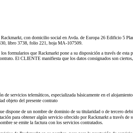
ackmarkt, con domicilio social en Avda. de Europa 26 Edificio 5 Pla
830, libro 3738, folio 221, hoja MA-107509.
 los formularios que Rackmarkt pone a su disposición a través de esta p
contrato. El CLIENTE manifiesta que los datos consignados son ciertos, 
ón de servicios telemáticos, especializada básicamente en el alojamien
dad objeto del presente contrato
ca que dispone de un nombre de dominio de su titularidad o de tercero deb
tación para obtener algún servicio ofrecido por Rackmarkt a través de
nombre se emite la factura con los servicios contratados.