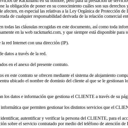
ervicios de Rackmarkt en su nombre, pero para la prestación de servicios
ene la obligación de poner en su conocimiento cuáles son sus derechos 
le afecten, en especial las relativas a la Ley Orgánica de Protección d
da de cualquier responsabilidad derivada de la relación comercial entr
en todas las cláusulas recogidas en este documento, así como toda infor
samente en la web rackmarkt.com, y que siempre está disponible para su
la red Internet con una dirección (IP).
de datos a través de la red.
ados en el anexo del presente contrato.
tos en este contrato se ofrecen mediante el sistema de alojamiento comp
entra ubicado el nombre de dominio del cliente al que se le gestionan lo
an los datos e información que gestiona el CLIENTE a través de su pág
 informática que permiten gestionar los distintos servicios que el CLIE
dentificar, autentificar y verificar la persona del CLIENTE, para el acc
ión sobre el servicio contratado por medio del teléfono de atención de 